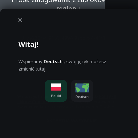
Witaj!
Wspieramy
Deutsch
, swój język możesz
zmienić tutaj
Polityka
Polski
Wykorzystujemy pliki cookies, sprawdź
Deutsch
Plików Cookie
i dowiedz się więcej. Ustawienia
Ustawienia Cookie
możesz zmienić na stronie:
Grasz w trybie demo. Gra za prawdziwe pieniądze jest
znacznie bardziej interesująca
AKCEPTUJ WSZYSTKIE
Graj na pieniądze