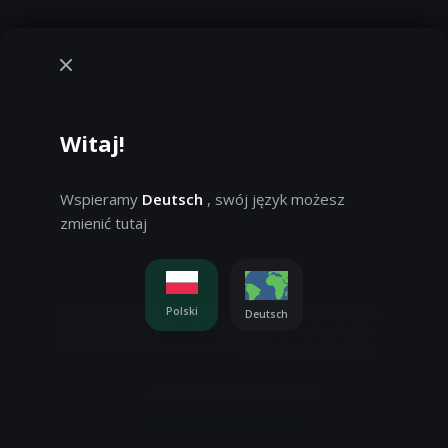
Witaj!
Wspieramy
Deutsch
, swój język możesz
zmienić tutaj
Polityka
Polski
Wykorzystujemy pliki cookies, sprawdź
Deutsch
Plików Cookie
i dowiedz się więcej. Ustawienia
Ustawienia Cookie
możesz zmienić na stronie:
Grasz w trybie demo. Gra za prawdziwe pieniądze jest
znacznie bardziej interesująca
AKCEPTUJ WSZYSTKIE
Graj na pieniądze