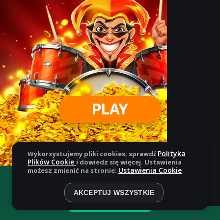
Polityka
Wykorzystujemy pliki cookies, sprawdź
Plików Cookie
i dowiedz się więcej. Ustawienia
Ustawienia Cookie
możesz zmienić na stronie:
Grasz w trybie demo. Gra za prawdziwe pieniądze jest
znacznie bardziej interesująca
AKCEPTUJ WSZYSTKIE
Graj na pieniądze