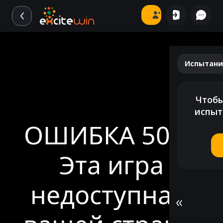
Испытани
Чтобы
испыт