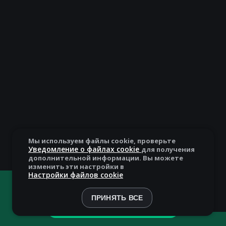
Мы используем файлы cookie, проверьте
Уведомление о файлах cookie
для получения
дополнительной информации. Вы можете
изменить эти настройки в
Настройки файлов cookie
Вы играете в демо версию. Игра на реальные
средства гораздо интереснее.
ПРИНЯТЬ ВСЕ
Играть на реальные деньги