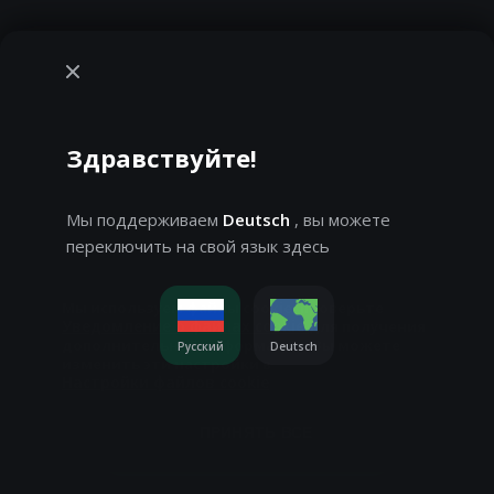
Здравствуйте!
Мы поддерживаем
Deutsch
, вы можете
переключить на свой язык здесь
Мы используем файлы cookie, проверьте
Уведомление о файлах cookie
для получения
дополнительной информации. Вы можете
Русский
Deutsch
изменить эти настройки в
Настройки файлов cookie
Вы играете в демо версию. Игра на реальные
средства гораздо интереснее.
ПРИНЯТЬ ВСЕ
Играть на реальные деньги