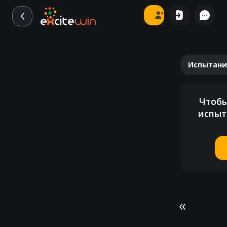
Испытани
Чтобы
испыт