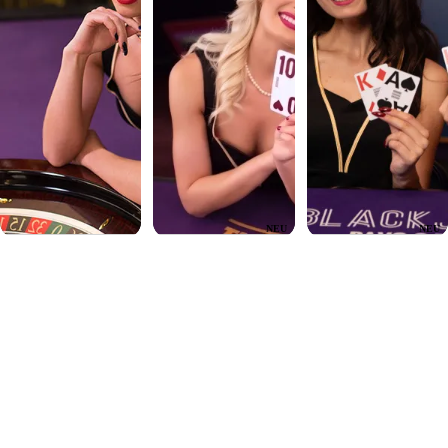
NEU
NEU