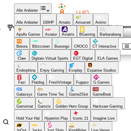
Alle Anbieter
Alle Anbieter
100HP
Amatic
Amusnet
Animo
Casino
Live-Casino
Sport
Pferderenne
WM-Party
Apollo Games
Aviator
Aviatrix
BGaming
Barbarabang
Betora
Blitzcrown
Booongo
CROCO
CT Interactive
Anmelden
Claw
Digitain Virtual Sports
EGT Digital
ELA Games
Endorphina
Enjoy Gaming
Evoplay
Expanse Studios
Fazi
Flatdog
FreshVintage
Fugaso
G.Games
Galaxsys
Game Time Tec
Game2Slot
GameBeat
Gamomat
Gamzix
Golden Hero Group
Hacksaw Gaming
Hold Your Hat
Hyperion Play
Iconic 21
Imagine Live
InOut
Jacks
Just Slots
KingMidas
Live Vegas