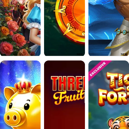
NEU
NEU