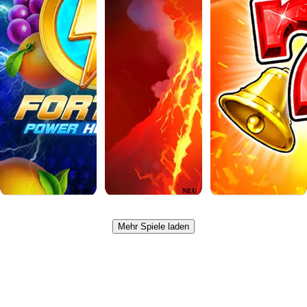
NEU
NEU
Mehr Spiele laden