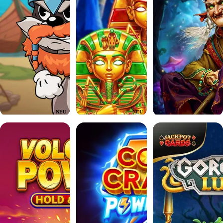
NEU
NEU
NEU