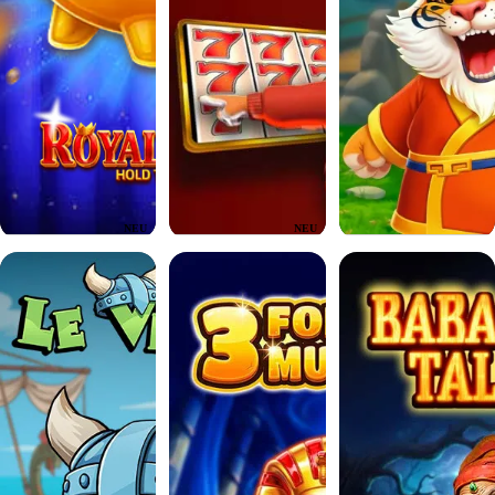
NEU
NEU