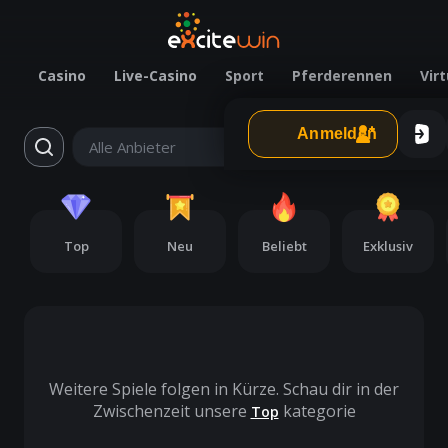
Casino
Live-Casino
Sport
Pferderennen
Virt
Anmelden
Alle Anbieter
Top
Neu
Beliebt
Exklusiv
Weitere Spiele folgen in Kürze. Schau dir in der
Zwischenzeit unsere
kategorie
Top