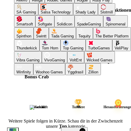
Reevo
Religa
Riddec Games
Rogue
Ruby Play
Live-Casino
Sonderaktione
SA Gaming
Salsa Technology
Shady Lady
Slotmill
Smartsoft
Softgate
Solidicon
SpadeGaming
Spinomenal
Sport
VIP
Spinthon
Swintt
Tada Gaming
Tequity
The Better Platform
LIVE
Zahlungen
WETTEN
Thunderkick
Tom Horn
Top Gaming
TurboGames
VeliPlay
Vibra Gaming
VivoGaming
VoltEnt
Wicked Games
Pferderennen
FAQ
Winfinity
Woohoo Games
Yggdrasil
Zillion
Bonus Crab
Geschäft
Turniere
Herausforderung
Weitere Spiele folgen in Kürze. Schau dir in der Zwischenzeit
unsere
Top
kategorie