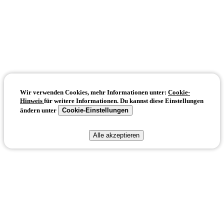
Wir verwenden Cookies, mehr Informationen unter:
Cookie-
Hinweis
für weitere Informationen. Du kannst diese Einstellungen
ändern unter
Cookie-Einstellungen
Alle akzeptieren
Ein komfortabler und nützlicher Ort zum Entspannen und Genießen.