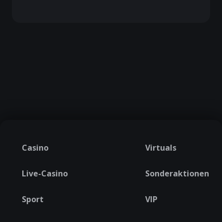
Casino
Virtuals
Live-Casino
Sonderaktionen
Sport
VIP