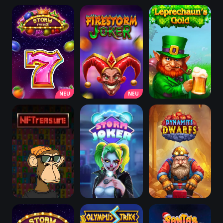
NEU
NEU