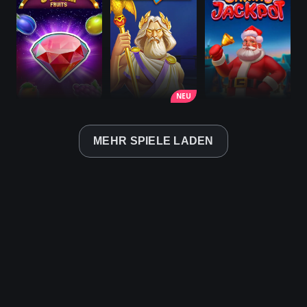
NEU
MEHR SPIELE LADEN