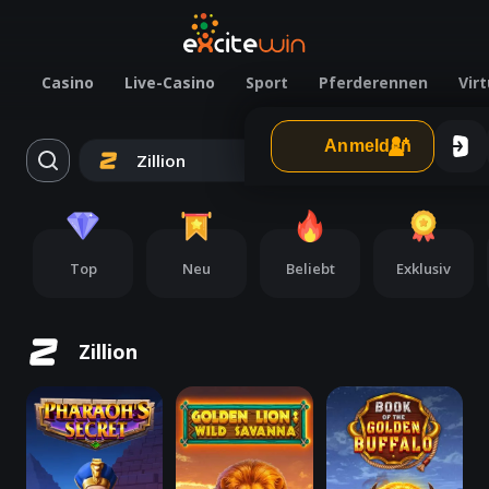
Casino
Live-Casino
Sport
Pferderennen
Virt
Anmelden
Zillion
Top
Neu
Beliebt
Exklusiv
Zillion