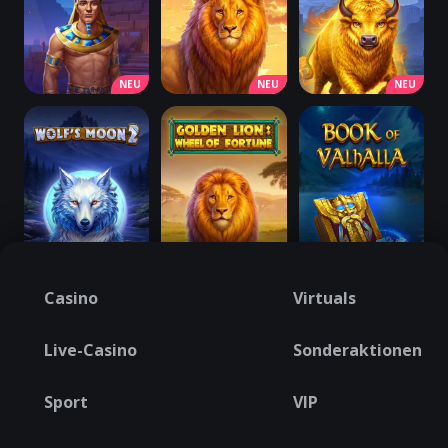
NEU
NEU
NEU
NEU
NEU
NEU
Casino
Virtuals
Live-Casino
Sonderaktionen
Sport
VIP