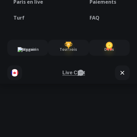
Paris en live
Paiements
Turf
FAQ
Magasin
Tournois
Défis
Live Chat