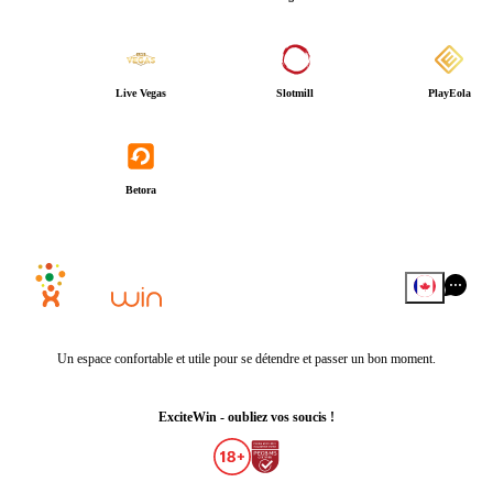
Live Vegas
Slotmill
PlayEola
Betora
Un espace confortable et utile pour se détendre et passer un bon moment.
ExciteWin - oubliez vos soucis !