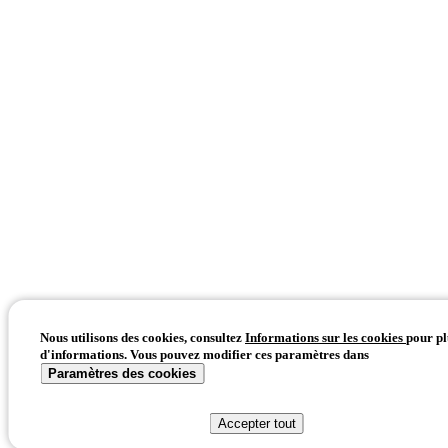
Nous utilisons des cookies, consultez
Informations sur les cookies
pour pl
d'informations. Vous pouvez modifier ces paramètres dans
Paramètres des cookies
Accepter tout