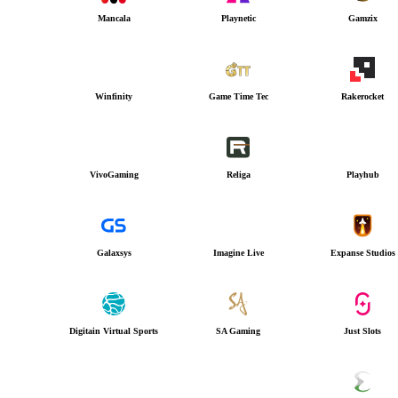
Mancala
Playnetic
Gamzix
Winfinity
Game Time Tec
Rakerocket
VivoGaming
Religa
Playhub
Galaxsys
Imagine Live
Expanse Studios
Digitain Virtual Sports
SA Gaming
Just Slots