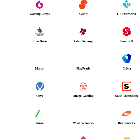
Gaming Corps
Swintt
CT Interactive
Tom Horn
Felix Gaming
Smartsoft
Mascot
PlayPearls
Caleta
Oryx
Amigo Gaming
Salsa Technology
Kiron
Woohoo Games
BetGamesTV