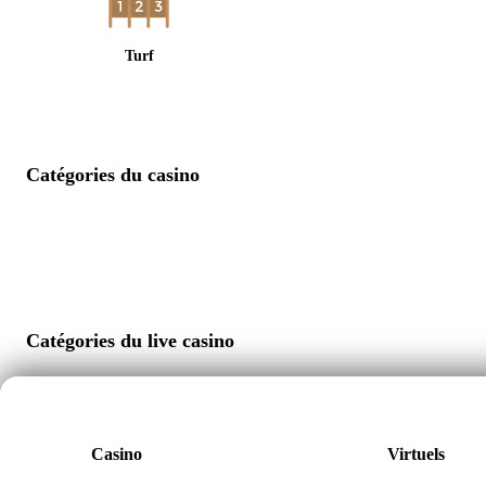
Turf
Catégories du casino
Catégories du live casino
Casino
Virtuels