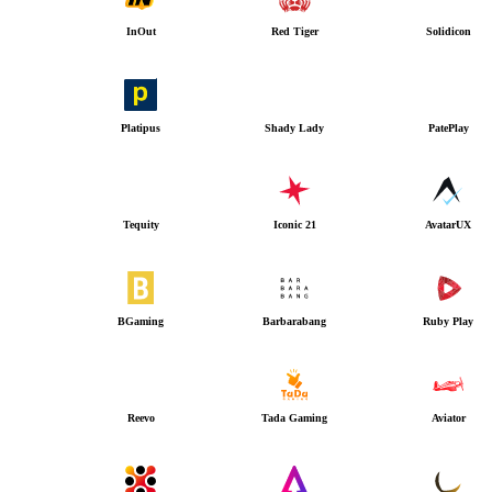
InOut
Red Tiger
Solidicon
Platipus
Shady Lady
PatePlay
Tequity
Iconic 21
AvatarUX
BGaming
Barbarabang
Ruby Play
Reevo
Tada Gaming
Aviator