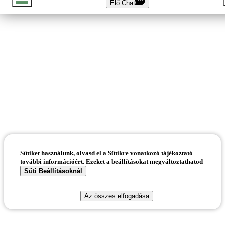
Élő Chat
Sütiket használunk, olvasd el a
Sütikre vonatkozó tájékoztató
további információért. Ezeket a beállításokat megváltoztathatod
Süti Beállításoknál
Az összes elfogadása