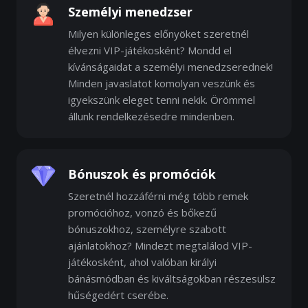
Személyi menedzser
Milyen különleges előnyöket szeretnél
élvezni VIP-játékosként? Mondd el
kívánságaidat a személyi menedzserednek!
Minden javaslatot komolyan veszünk és
igyekszünk eleget tenni nekik. Örömmel
állunk rendelkezésedre mindenben.
Bónuszok és promóciók
Szeretnél hozzáférni még több remek
promócióhoz, vonzó és bőkezű
bónuszokhoz, személyre szabott
ajánlatokhoz? Mindezt megtalálod VIP-
játékosként, ahol valóban királyi
bánásmódban és kiváltságokban részesülsz
hűségedért cserébe.