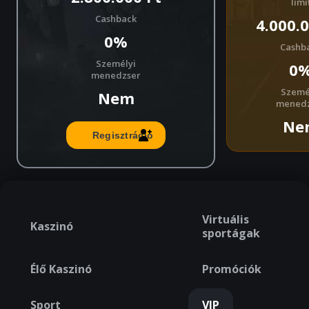
limi
Cashback
4.000.0
0%
Cashb
Személyi
0
menedzser
Szemé
Nem
menedz
Ne
Regisztráció
VIP előnyök
Virtuális ​
Kaszinó
sportágak
Élő Kaszinó
Promóciók
Nincs limit
A legaktívabb játékosok részére személyre
Sport
VIP